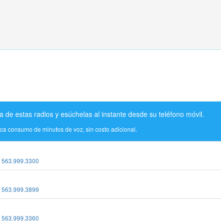
a de estas radios y esúchelas al instante desde su teléfono móvil.
ica consumo de minutos de voz, sin costo adicional.
:
563.999.3300
:
563.999.3899
:
563.999.3360