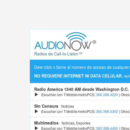
Radios de Call-to-Listen™
Dele click o llame al número de acceso de cualquier
NO REQUIERE INTERNET NI DATA CELULAR.
Apl
Radio America 1540 AM desde Washington D.C.
Escuchar con T-Mobile/metroPCS:
360.398.4220
| Otros
Sin Censura
Noticias
Escuchar con T-Mobile/metroPCS:
360.398.4302
| Otros
Multimedios
Noticias, Deportes
Escuchar con T-Mobile/metroPCS:
360.398.4450
| Otros