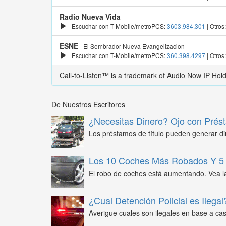
Radio Nueva Vida
Escuchar con T-Mobile/metroPCS:
3603.984.301
| Otros
ESNE
El Sembrador Nueva Evangelizacion
Escuchar con T-Mobile/metroPCS:
360.398.4297
| Otros
Call-to-Listen™ is a trademark of Audio Now IP Hol
De Nuestros Escritores
¿Necesitas Dinero? Ojo con Prést
Los préstamos de título pueden generar din
Los 10 Coches Más Robados Y 5 
El robo de coches está aumentando. Vea l
¿Cual Detención Policial es Ilegal
Averigue cuales son ilegales en base a caso