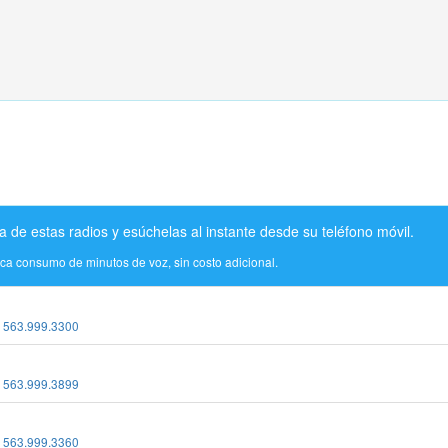
a de estas radios y esúchelas al instante desde su teléfono móvil.
ica consumo de minutos de voz, sin costo adicional.
:
563.999.3300
:
563.999.3899
:
563.999.3360