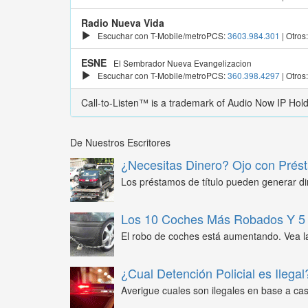
Radio Nueva Vida
Escuchar con T-Mobile/metroPCS:
3603.984.301
| Otros
ESNE
El Sembrador Nueva Evangelizacion
Escuchar con T-Mobile/metroPCS:
360.398.4297
| Otros
Call-to-Listen™ is a trademark of Audio Now IP Hol
De Nuestros Escritores
¿Necesitas Dinero? Ojo con Prést
Los préstamos de título pueden generar din
Los 10 Coches Más Robados Y 5 
El robo de coches está aumentando. Vea l
¿Cual Detención Policial es Ilegal
Averigue cuales son ilegales en base a caso