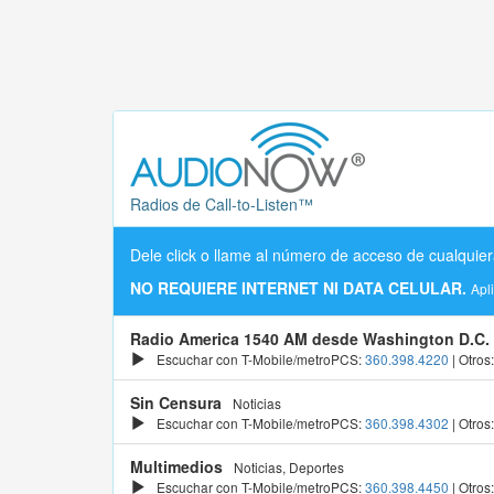
Radios de Call-to-Listen™
Dele click o llame al número de acceso de cualquier
NO REQUIERE INTERNET NI DATA CELULAR.
Apl
Radio America 1540 AM desde Washington D.C.
Escuchar con T-Mobile/metroPCS:
360.398.4220
| Otros
Sin Censura
Noticias
Escuchar con T-Mobile/metroPCS:
360.398.4302
| Otros
Multimedios
Noticias, Deportes
Escuchar con T-Mobile/metroPCS:
360.398.4450
| Otros