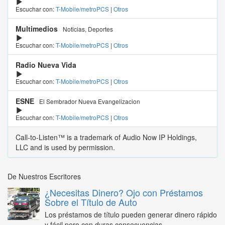
Escuchar con:
T-Mobile/metroPCS
|
Otros
Multimedios
Noticias, Deportes
Escuchar con:
T-Mobile/metroPCS
|
Otros
Radio Nueva Vida
Escuchar con:
T-Mobile/metroPCS
|
Otros
ESNE
El Sembrador Nueva Evangelizacion
Escuchar con:
T-Mobile/metroPCS
|
Otros
Call-to-Listen™ is a trademark of Audio Now IP Holdings,
LLC and is used by permission.
De Nuestros Escritores
¿Necesitas Dinero? Ojo con Préstamos
Sobre el Título de Auto
Los préstamos de título pueden generar dinero rápido
y fácil pero con duras consecuencias...