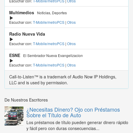
Escuchar con:
T-Mobile/metroPCS
|
Otros
Multimedios
Noticias, Deportes
Escuchar con:
T-Mobile/metroPCS
|
Otros
Radio Nueva Vida
Escuchar con:
T-Mobile/metroPCS
|
Otros
ESNE
El Sembrador Nueva Evangelizacion
Escuchar con:
T-Mobile/metroPCS
|
Otros
Call-to-Listen™ is a trademark of Audio Now IP Holdings,
LLC and is used by permission.
De Nuestros Escritores
¿Necesitas Dinero? Ojo con Préstamos
Sobre el Título de Auto
Los préstamos de título pueden generar dinero rápido
y fácil pero con duras consecuencias...