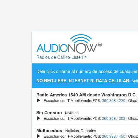
Radios de Call-to-Listen™
Dele click o llame al número de acceso de cualquier
NO REQUIERE INTERNET NI DATA CELULAR.
Apl
Radio America 1540 AM desde Washington D.C.
Escuchar con T-Mobile/metroPCS:
360.398.4220
| Otros
Sin Censura
Noticias
Escuchar con T-Mobile/metroPCS:
360.398.4302
| Otros
Multimedios
Noticias, Deportes
Escuchar con T-Mobile/metroPCS:
360.398.4450
| Otros