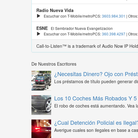
Radio Nueva Vida
Escuchar con T-Mobile/metroPCS:
3603.984.301
| Otros
ESNE
El Sembrador Nueva Evangelizacion
Escuchar con T-Mobile/metroPCS:
360.398.4297
| Otros
Call-to-Listen™ is a trademark of Audio Now IP Hol
De Nuestros Escritores
¿Necesitas Dinero? Ojo con Prést
Los préstamos de título pueden generar din
Los 10 Coches Más Robados Y 5 
El robo de coches está aumentando. Vea l
¿Cual Detención Policial es Ilegal
Averigue cuales son ilegales en base a caso