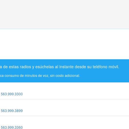
a de estas radios y esúchelas al instante desde su teléfono móvil.
ica consumo de minutos de voz, sin costo adicional.
:
563.999.3300
:
563.999.3899
:
563.999.3360