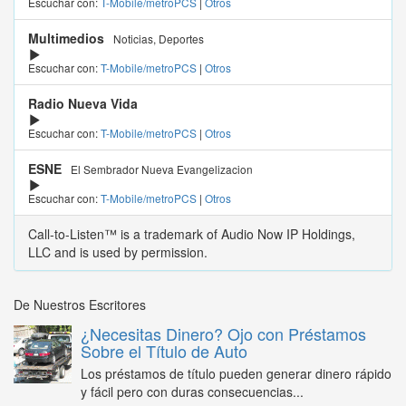
Escuchar con:
T-Mobile/metroPCS
|
Otros
Multimedios
Noticias, Deportes
Escuchar con:
T-Mobile/metroPCS
|
Otros
Radio Nueva Vida
Escuchar con:
T-Mobile/metroPCS
|
Otros
ESNE
El Sembrador Nueva Evangelizacion
Escuchar con:
T-Mobile/metroPCS
|
Otros
Call-to-Listen™ is a trademark of Audio Now IP Holdings,
LLC and is used by permission.
De Nuestros Escritores
¿Necesitas Dinero? Ojo con Préstamos
Sobre el Título de Auto
Los préstamos de título pueden generar dinero rápido
y fácil pero con duras consecuencias...