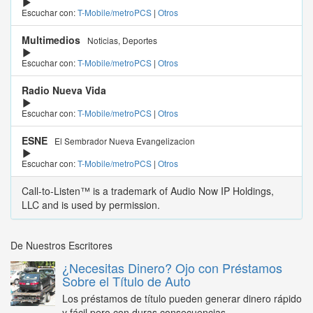
Escuchar con:
T-Mobile/metroPCS
|
Otros
Multimedios
Noticias, Deportes
Escuchar con:
T-Mobile/metroPCS
|
Otros
Radio Nueva Vida
Escuchar con:
T-Mobile/metroPCS
|
Otros
ESNE
El Sembrador Nueva Evangelizacion
Escuchar con:
T-Mobile/metroPCS
|
Otros
Call-to-Listen™ is a trademark of Audio Now IP Holdings,
LLC and is used by permission.
De Nuestros Escritores
¿Necesitas Dinero? Ojo con Préstamos
Sobre el Título de Auto
Los préstamos de título pueden generar dinero rápido
y fácil pero con duras consecuencias...