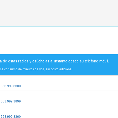
a de estas radios y esúchelas al instante desde su teléfono móvil.
ica consumo de minutos de voz, sin costo adicional.
:
563.999.3300
:
563.999.3899
:
563.999.3360