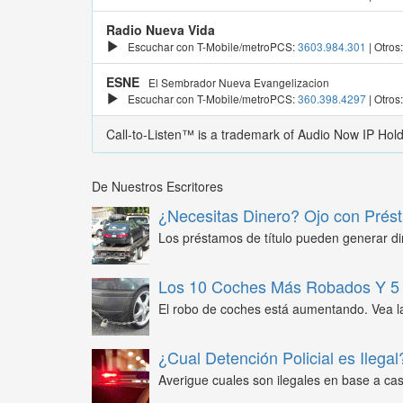
Radio Nueva Vida
Escuchar con T-Mobile/metroPCS:
3603.984.301
| Otros
ESNE
El Sembrador Nueva Evangelizacion
Escuchar con T-Mobile/metroPCS:
360.398.4297
| Otros
Call-to-Listen™ is a trademark of Audio Now IP Hol
De Nuestros Escritores
¿Necesitas Dinero? Ojo con Prést
Los préstamos de título pueden generar din
Los 10 Coches Más Robados Y 5 
El robo de coches está aumentando. Vea l
¿Cual Detención Policial es Ilegal
Averigue cuales son ilegales en base a caso