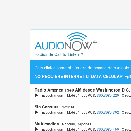
Radios de Call-to-Listen™
Dele click o llame al número de acceso de cualquier
NO REQUIERE INTERNET NI DATA CELULAR.
Apl
Radio America 1540 AM desde Washington D.C.
Escuchar con T-Mobile/metroPCS:
360.398.4220
| Otros
Sin Censura
Noticias
Escuchar con T-Mobile/metroPCS:
360.398.4302
| Otros
Multimedios
Noticias, Deportes
Escuchar con T-Mobile/metroPCS:
360.398.4450
| Otros