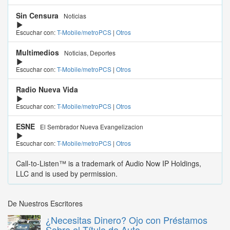
Sin Censura
Noticias
Escuchar con:
T-Mobile/metroPCS
|
Otros
Multimedios
Noticias, Deportes
Escuchar con:
T-Mobile/metroPCS
|
Otros
Radio Nueva Vida
Escuchar con:
T-Mobile/metroPCS
|
Otros
ESNE
El Sembrador Nueva Evangelizacion
Escuchar con:
T-Mobile/metroPCS
|
Otros
Call-to-Listen™ is a trademark of Audio Now IP Holdings,
LLC and is used by permission.
De Nuestros Escritores
¿Necesitas Dinero? Ojo con Préstamos
Sobre el Título de Auto