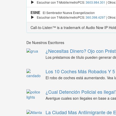
Escuchar con T-Mobile/metroPCS:
3603.984.301
| Otros
ESNE
El Sembrador Nueva Evangelizacion
Escuchar con T-Mobile/metroPCS:
360.398.4297
| Otros
Call-to-Listen™ is a trademark of Audio Now IP Hol
De Nuestros Escritores
¿Necesitas Dinero? Ojo con Prést
Los préstamos de título pueden generar din
Los 10 Coches Más Robados Y 5 
El robo de coches está aumentando. Vea l
¿Cual Detención Policial es Ilegal
Averigue cuales son ilegales en base a caso
La Ciudad Mas Antiimigrante de