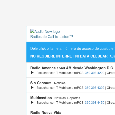
Radios de Call-to-Listen™
Dele click o llame al número de acceso de cualquier
NO REQUIERE INTERNET NI DATA CELULAR.
Apl
Radio America 1540 AM desde Washington D.C.
Escuchar con T-Mobile/metroPCS:
360.398.4220
| Otros
Sin Censura
Noticias
Escuchar con T-Mobile/metroPCS:
360.398.4302
| Otros
Multimedios
Noticias, Deportes
Escuchar con T-Mobile/metroPCS:
360.398.4450
| Otros
Radio Nueva Vida