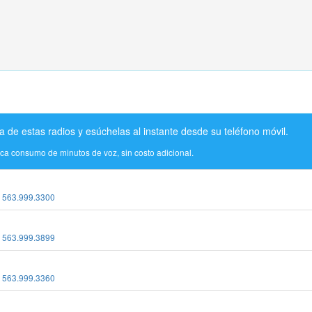
a de estas radios y esúchelas al instante desde su teléfono móvil.
ica consumo de minutos de voz, sin costo adicional.
:
563.999.3300
:
563.999.3899
:
563.999.3360