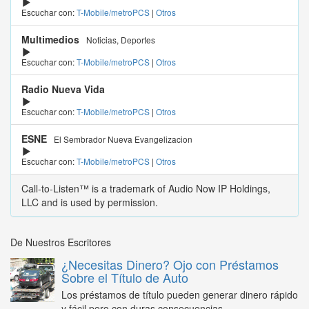
Escuchar con:
T-Mobile/metroPCS
|
Otros
Multimedios
Noticias, Deportes
Escuchar con:
T-Mobile/metroPCS
|
Otros
Radio Nueva Vida
Escuchar con:
T-Mobile/metroPCS
|
Otros
ESNE
El Sembrador Nueva Evangelizacion
Escuchar con:
T-Mobile/metroPCS
|
Otros
Call-to-Listen™ is a trademark of Audio Now IP Holdings,
LLC and is used by permission.
De Nuestros Escritores
¿Necesitas Dinero? Ojo con Préstamos
Sobre el Título de Auto
Los préstamos de título pueden generar dinero rápido
y fácil pero con duras consecuencias...