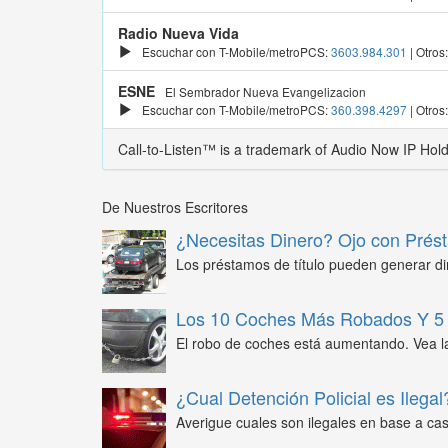
Radio Nueva Vida
Escuchar con T-Mobile/metroPCS:
3603.984.301
| Otros
ESNE
El Sembrador Nueva Evangelizacion
Escuchar con T-Mobile/metroPCS:
360.398.4297
| Otros
Call-to-Listen™ is a trademark of Audio Now IP Hol
De Nuestros Escritores
¿Necesitas Dinero? Ojo con Prést
Los préstamos de título pueden generar din
Los 10 Coches Más Robados Y 5 
El robo de coches está aumentando. Vea l
¿Cual Detención Policial es Ilegal
Averigue cuales son ilegales en base a caso