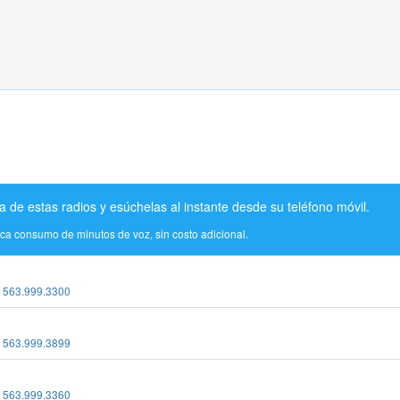
a de estas radios y esúchelas al instante desde su teléfono móvil.
ica consumo de minutos de voz, sin costo adicional.
:
563.999.3300
:
563.999.3899
:
563.999.3360