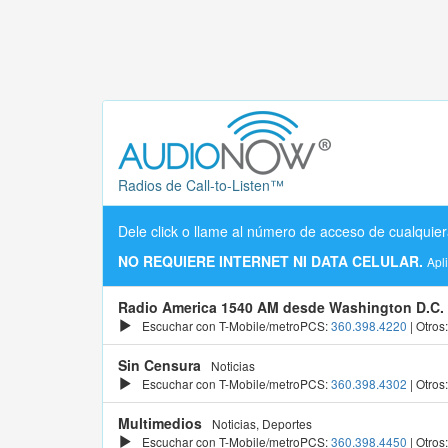
Radios de Call-to-Listen™
Dele click o llame al número de acceso de cualquier
NO REQUIERE INTERNET NI DATA CELULAR.
Apl
Radio America 1540 AM desde Washington D.C.
Escuchar con T-Mobile/metroPCS:
360.398.4220
| Otros
Sin Censura
Noticias
Escuchar con T-Mobile/metroPCS:
360.398.4302
| Otros
Multimedios
Noticias, Deportes
Escuchar con T-Mobile/metroPCS:
360.398.4450
| Otros