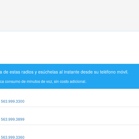
a de estas radios y esúchelas al instante desde su teléfono móvil.
ica consumo de minutos de voz, sin costo adicional.
:
563.999.3300
:
563.999.3899
:
563.999.3360