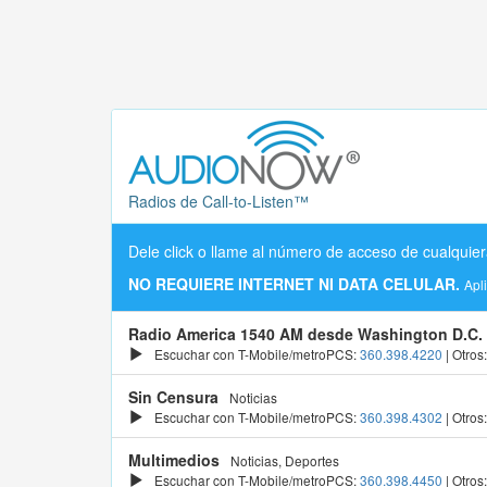
Radios de Call-to-Listen™
Dele click o llame al número de acceso de cualquier
NO REQUIERE INTERNET NI DATA CELULAR.
Apl
Radio America 1540 AM desde Washington D.C.
Escuchar con T-Mobile/metroPCS:
360.398.4220
| Otros
Sin Censura
Noticias
Escuchar con T-Mobile/metroPCS:
360.398.4302
| Otros
Multimedios
Noticias, Deportes
Escuchar con T-Mobile/metroPCS:
360.398.4450
| Otros