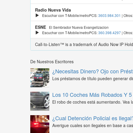
Radio Nueva Vida
Escuchar con T-Mobile/metroPCS:
3603.984.301
| Otros
ESNE
El Sembrador Nueva Evangelizacion
Escuchar con T-Mobile/metroPCS:
360.398.4297
| Otros
Call-to-Listen™ is a trademark of Audio Now IP Hol
De Nuestros Escritores
¿Necesitas Dinero? Ojo con Prést
Los préstamos de título pueden generar din
Los 10 Coches Más Robados Y 5 
El robo de coches está aumentando. Vea l
¿Cual Detención Policial es Ilegal
Averigue cuales son ilegales en base a caso