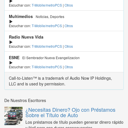
Escuchar con:
T-Mobile/metroPCS
|
Otros
Multimedios
Noticias, Deportes
Escuchar con:
T-Mobile/metroPCS
|
Otros
Radio Nueva Vida
Escuchar con:
T-Mobile/metroPCS
|
Otros
ESNE
El Sembrador Nueva Evangelizacion
Escuchar con:
T-Mobile/metroPCS
|
Otros
Call-to-Listen™ is a trademark of Audio Now IP Holdings,
LLC and is used by permission.
De Nuestros Escritores
¿Necesitas Dinero? Ojo con Préstamos
Sobre el Título de Auto
Los préstamos de título pueden generar dinero rápido
y fácil pero con duras consecuencias...