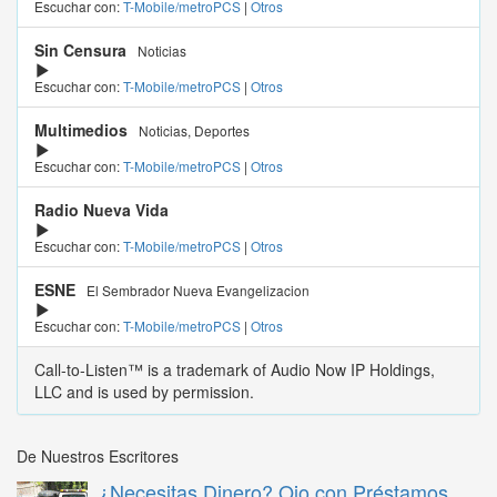
Escuchar con:
T-Mobile/metroPCS
|
Otros
Sin Censura
Noticias
Escuchar con:
T-Mobile/metroPCS
|
Otros
Multimedios
Noticias, Deportes
Escuchar con:
T-Mobile/metroPCS
|
Otros
Radio Nueva Vida
Escuchar con:
T-Mobile/metroPCS
|
Otros
ESNE
El Sembrador Nueva Evangelizacion
Escuchar con:
T-Mobile/metroPCS
|
Otros
Call-to-Listen™ is a trademark of Audio Now IP Holdings,
LLC and is used by permission.
De Nuestros Escritores
¿Necesitas Dinero? Ojo con Préstamos