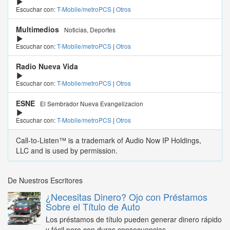
Escuchar con:
T-Mobile/metroPCS
|
Otros
Multimedios
Noticias, Deportes
Escuchar con:
T-Mobile/metroPCS
|
Otros
Radio Nueva Vida
Escuchar con:
T-Mobile/metroPCS
|
Otros
ESNE
El Sembrador Nueva Evangelizacion
Escuchar con:
T-Mobile/metroPCS
|
Otros
Call-to-Listen™ is a trademark of Audio Now IP Holdings,
LLC and is used by permission.
De Nuestros Escritores
¿Necesitas Dinero? Ojo con Préstamos
Sobre el Título de Auto
Los préstamos de título pueden generar dinero rápido
y fácil pero con duras consecuencias...