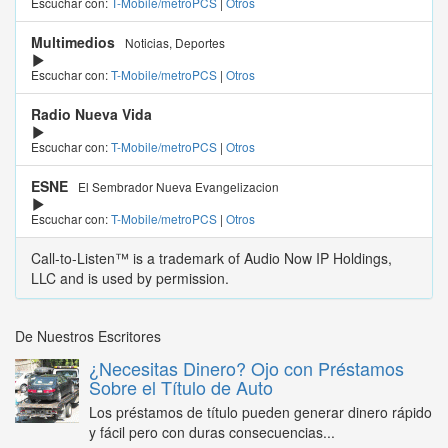
Escuchar con:
T-Mobile/metroPCS
|
Otros
Multimedios
Noticias, Deportes
Escuchar con:
T-Mobile/metroPCS
|
Otros
Radio Nueva Vida
Escuchar con:
T-Mobile/metroPCS
|
Otros
ESNE
El Sembrador Nueva Evangelizacion
Escuchar con:
T-Mobile/metroPCS
|
Otros
Call-to-Listen™ is a trademark of Audio Now IP Holdings,
LLC and is used by permission.
De Nuestros Escritores
¿Necesitas Dinero? Ojo con Préstamos
Sobre el Título de Auto
Los préstamos de título pueden generar dinero rápido
y fácil pero con duras consecuencias...