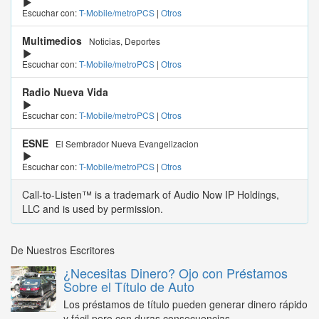
Escuchar con:
T-Mobile/metroPCS
|
Otros
Multimedios
Noticias, Deportes
Escuchar con:
T-Mobile/metroPCS
|
Otros
Radio Nueva Vida
Escuchar con:
T-Mobile/metroPCS
|
Otros
ESNE
El Sembrador Nueva Evangelizacion
Escuchar con:
T-Mobile/metroPCS
|
Otros
Call-to-Listen™ is a trademark of Audio Now IP Holdings,
LLC and is used by permission.
De Nuestros Escritores
¿Necesitas Dinero? Ojo con Préstamos
Sobre el Título de Auto
Los préstamos de título pueden generar dinero rápido
y fácil pero con duras consecuencias...