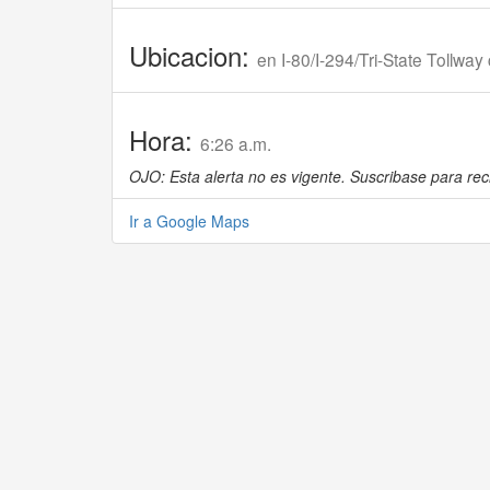
Ubicacion:
en I-80/I-294/Tri-State Tollway 
Hora:
6:26 a.m.
OJO: Esta alerta no es vigente. Suscribase para reci
Ir a Google Maps