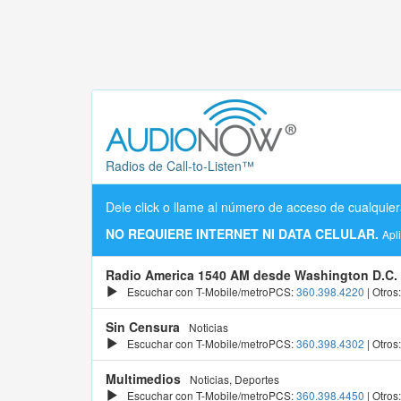
Radios de Call-to-Listen™
Dele click o llame al número de acceso de cualquier
NO REQUIERE INTERNET NI DATA CELULAR.
Apl
Radio America 1540 AM desde Washington D.C.
Escuchar con T-Mobile/metroPCS:
360.398.4220
| Otros
Sin Censura
Noticias
Escuchar con T-Mobile/metroPCS:
360.398.4302
| Otros
Multimedios
Noticias, Deportes
Escuchar con T-Mobile/metroPCS:
360.398.4450
| Otros