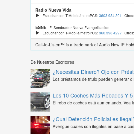
Radio Nueva Vida
Escuchar con T-Mobile/metroPCS:
3603.984.301
| Otros
ESNE
El Sembrador Nueva Evangelizacion
Escuchar con T-Mobile/metroPCS:
360.398.4297
| Otros
Call-to-Listen™ is a trademark of Audio Now IP Hol
De Nuestros Escritores
¿Necesitas Dinero? Ojo con Prést
Los préstamos de título pueden generar din
Los 10 Coches Más Robados Y 5 
El robo de coches está aumentando. Vea l
¿Cual Detención Policial es Ilegal
Averigue cuales son ilegales en base a caso