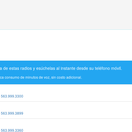
a de estas radios y esúchelas al instante desde su teléfono móvil.
ica consumo de minutos de voz, sin costo adicional.
:
563.999.3300
:
563.999.3899
:
563.999.3360