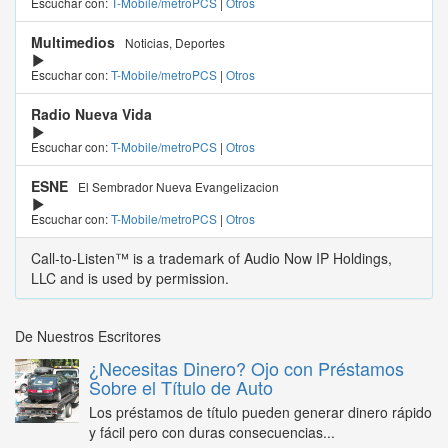
Escuchar con:
T-Mobile/metroPCS
|
Otros
Multimedios
Noticias, Deportes
Escuchar con:
T-Mobile/metroPCS
|
Otros
Radio Nueva Vida
Escuchar con:
T-Mobile/metroPCS
|
Otros
ESNE
El Sembrador Nueva Evangelizacion
Escuchar con:
T-Mobile/metroPCS
|
Otros
Call-to-Listen™ is a trademark of Audio Now IP Holdings,
LLC and is used by permission.
De Nuestros Escritores
¿Necesitas Dinero? Ojo con Préstamos
Sobre el Título de Auto
Los préstamos de título pueden generar dinero rápido
y fácil pero con duras consecuencias...