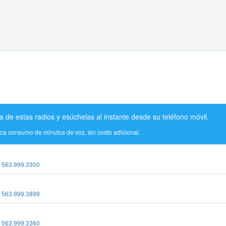
a de estas radios y esúchelas al instante desde su teléfono móvil.
ica consumo de minutos de voz, sin costo adicional.
:
563.999.3300
:
563.999.3899
:
563.999.3360