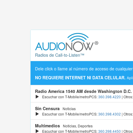
Radios de Call-to-Listen™
Dele click o llame al número de acceso de cualquier
NO REQUIERE INTERNET NI DATA CELULAR.
Apl
Radio America 1540 AM desde Washington D.C.
Escuchar con T-Mobile/metroPCS:
360.398.4220
| Otros
Sin Censura
Noticias
Escuchar con T-Mobile/metroPCS:
360.398.4302
| Otros
Multimedios
Noticias, Deportes
Escuchar con T-Mobile/metroPCS:
360.398.4450
| Otros