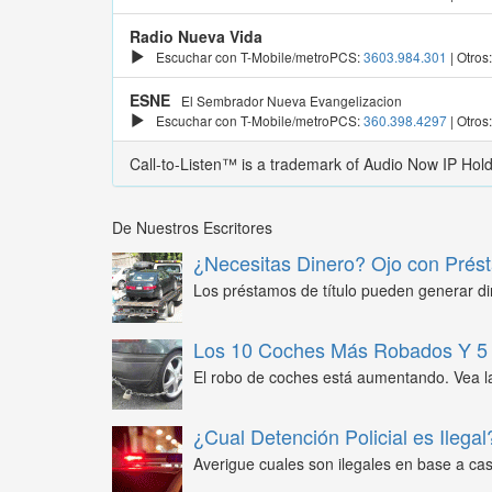
Radio Nueva Vida
Escuchar con T-Mobile/metroPCS:
3603.984.301
| Otros
ESNE
El Sembrador Nueva Evangelizacion
Escuchar con T-Mobile/metroPCS:
360.398.4297
| Otros
Call-to-Listen™ is a trademark of Audio Now IP Hol
De Nuestros Escritores
¿Necesitas Dinero? Ojo con Prést
Los préstamos de título pueden generar din
Los 10 Coches Más Robados Y 5 
El robo de coches está aumentando. Vea l
¿Cual Detención Policial es Ilegal
Averigue cuales son ilegales en base a caso