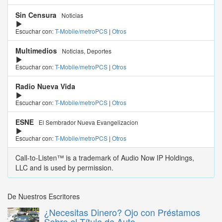
Sin Censura
Noticias
Escuchar con:
T-Mobile/metroPCS
|
Otros
Multimedios
Noticias, Deportes
Escuchar con:
T-Mobile/metroPCS
|
Otros
Radio Nueva Vida
Escuchar con:
T-Mobile/metroPCS
|
Otros
ESNE
El Sembrador Nueva Evangelizacion
Escuchar con:
T-Mobile/metroPCS
|
Otros
Call-to-Listen™ is a trademark of Audio Now IP Holdings,
LLC and is used by permission.
De Nuestros Escritores
¿Necesitas Dinero? Ojo con Préstamos
Sobre el Título de Auto