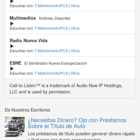
Escuchar con:
T-Mobile/metroPCS
|
Otros
Multimedios
Noticias, Deportes
Escuchar con:
T-Mobile/metroPCS
|
Otros
Radio Nueva Vida
Escuchar con:
T-Mobile/metroPCS
|
Otros
ESNE
El Sembrador Nueva Evangelizacion
Escuchar con:
T-Mobile/metroPCS
|
Otros
Call-to-Listen™ is a trademark of Audio Now IP Holdings,
LLC and is used by permission.
De Nuestros Escritores
¿Necesitas Dinero? Ojo con Préstamos
Sobre el Título de Auto
Los préstamos de título pueden generar dinero rápido
y fácil pero con duras consecuencias...