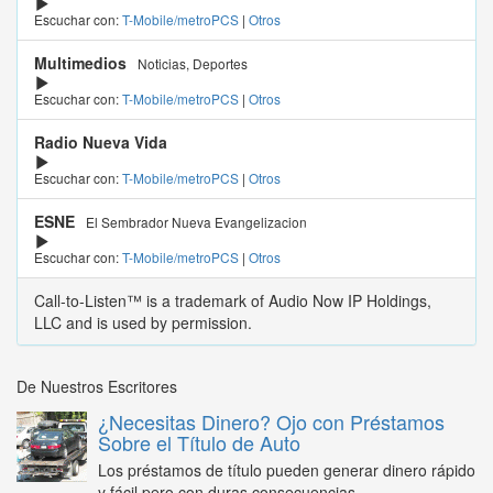
Escuchar con:
T-Mobile/metroPCS
|
Otros
Multimedios
Noticias, Deportes
Escuchar con:
T-Mobile/metroPCS
|
Otros
Radio Nueva Vida
Escuchar con:
T-Mobile/metroPCS
|
Otros
ESNE
El Sembrador Nueva Evangelizacion
Escuchar con:
T-Mobile/metroPCS
|
Otros
Call-to-Listen™ is a trademark of Audio Now IP Holdings,
LLC and is used by permission.
De Nuestros Escritores
¿Necesitas Dinero? Ojo con Préstamos
Sobre el Título de Auto
Los préstamos de título pueden generar dinero rápido
y fácil pero con duras consecuencias...