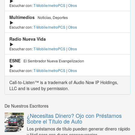
Escuchar con:
T-Mobile/metroPCS
|
Otros
Multimedios
Noticias, Deportes
Escuchar con:
T-Mobile/metroPCS
|
Otros
Radio Nueva Vida
Escuchar con:
T-Mobile/metroPCS
|
Otros
ESNE
El Sembrador Nueva Evangelizacion
Escuchar con:
T-Mobile/metroPCS
|
Otros
Call-to-Listen™ is a trademark of Audio Now IP Holdings,
LLC and is used by permission.
De Nuestros Escritores
¿Necesitas Dinero? Ojo con Préstamos
Sobre el Título de Auto
Los préstamos de título pueden generar dinero rápido
y fácil pero con duras consecuencias...