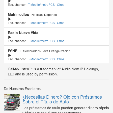
Escuchar con:
T-Mobile/metroPCS
|
Otros
Multimedios
Noticias, Deportes
Escuchar con:
T-Mobile/metroPCS
|
Otros
Radio Nueva Vida
Escuchar con:
T-Mobile/metroPCS
|
Otros
ESNE
El Sembrador Nueva Evangelizacion
Escuchar con:
T-Mobile/metroPCS
|
Otros
Call-to-Listen™ is a trademark of Audio Now IP Holdings,
LLC and is used by permission.
De Nuestros Escritores
¿Necesitas Dinero? Ojo con Préstamos
Sobre el Título de Auto
Los préstamos de título pueden generar dinero rápido
y fácil pero con duras consecuencias...