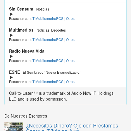
Sin Censura
Noticias
Escuchar con:
T-Mobile/metroPCS
|
Otros
Multimedios
Noticias, Deportes
Escuchar con:
T-Mobile/metroPCS
|
Otros
Radio Nueva Vida
Escuchar con:
T-Mobile/metroPCS
|
Otros
ESNE
El Sembrador Nueva Evangelizacion
Escuchar con:
T-Mobile/metroPCS
|
Otros
Call-to-Listen™ is a trademark of Audio Now IP Holdings,
LLC and is used by permission.
De Nuestros Escritores
¿Necesitas Dinero? Ojo con Préstamos
Sobre el Título de Auto