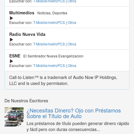
Escuchar con:
T-Mobile/metroPCS
|
Otros
Multimedios
Noticias, Deportes
Escuchar con:
T-Mobile/metroPCS
|
Otros
Radio Nueva Vida
Escuchar con:
T-Mobile/metroPCS
|
Otros
ESNE
El Sembrador Nueva Evangelizacion
Escuchar con:
T-Mobile/metroPCS
|
Otros
Call-to-Listen™ is a trademark of Audio Now IP Holdings,
LLC and is used by permission.
De Nuestros Escritores
¿Necesitas Dinero? Ojo con Préstamos
Sobre el Título de Auto
Los préstamos de título pueden generar dinero rápido
y fácil pero con duras consecuencias...