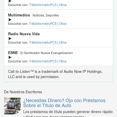
Escuchar con:
T-Mobile/metroPCS
|
Otros
Multimedios
Noticias, Deportes
Escuchar con:
T-Mobile/metroPCS
|
Otros
Radio Nueva Vida
Escuchar con:
T-Mobile/metroPCS
|
Otros
ESNE
El Sembrador Nueva Evangelizacion
Escuchar con:
T-Mobile/metroPCS
|
Otros
Call-to-Listen™ is a trademark of Audio Now IP Holdings,
LLC and is used by permission.
De Nuestros Escritores
¿Necesitas Dinero? Ojo con Préstamos
Sobre el Título de Auto
Los préstamos de título pueden generar dinero rápido
y fácil pero con duras consecuencias...