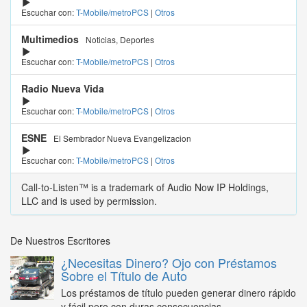
Escuchar con:
T-Mobile/metroPCS
|
Otros
Multimedios
Noticias, Deportes
Escuchar con:
T-Mobile/metroPCS
|
Otros
Radio Nueva Vida
Escuchar con:
T-Mobile/metroPCS
|
Otros
ESNE
El Sembrador Nueva Evangelizacion
Escuchar con:
T-Mobile/metroPCS
|
Otros
Call-to-Listen™ is a trademark of Audio Now IP Holdings,
LLC and is used by permission.
De Nuestros Escritores
¿Necesitas Dinero? Ojo con Préstamos
Sobre el Título de Auto
Los préstamos de título pueden generar dinero rápido
y fácil pero con duras consecuencias...