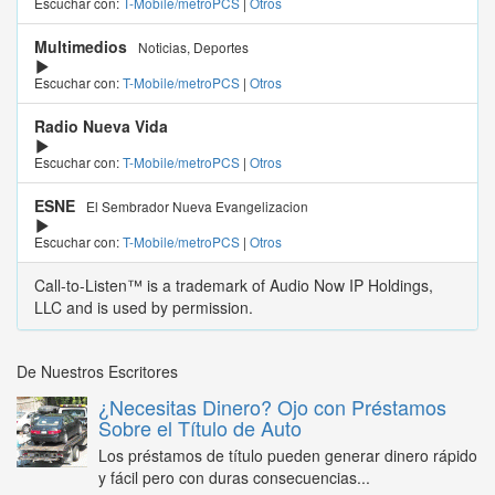
Escuchar con:
T-Mobile/metroPCS
|
Otros
Multimedios
Noticias, Deportes
Escuchar con:
T-Mobile/metroPCS
|
Otros
Radio Nueva Vida
Escuchar con:
T-Mobile/metroPCS
|
Otros
ESNE
El Sembrador Nueva Evangelizacion
Escuchar con:
T-Mobile/metroPCS
|
Otros
Call-to-Listen™ is a trademark of Audio Now IP Holdings,
LLC and is used by permission.
De Nuestros Escritores
¿Necesitas Dinero? Ojo con Préstamos
Sobre el Título de Auto
Los préstamos de título pueden generar dinero rápido
y fácil pero con duras consecuencias...