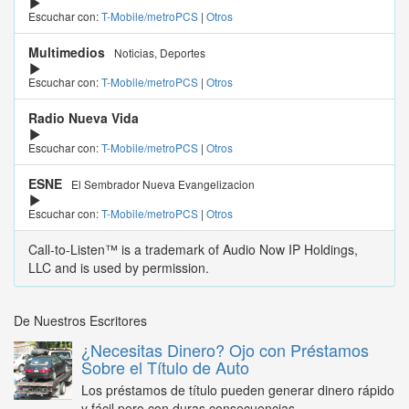
Escuchar con:
T-Mobile/metroPCS
|
Otros
Multimedios
Noticias, Deportes
Escuchar con:
T-Mobile/metroPCS
|
Otros
Radio Nueva Vida
Escuchar con:
T-Mobile/metroPCS
|
Otros
ESNE
El Sembrador Nueva Evangelizacion
Escuchar con:
T-Mobile/metroPCS
|
Otros
Call-to-Listen™ is a trademark of Audio Now IP Holdings,
LLC and is used by permission.
De Nuestros Escritores
¿Necesitas Dinero? Ojo con Préstamos
Sobre el Título de Auto
Los préstamos de título pueden generar dinero rápido
y fácil pero con duras consecuencias...