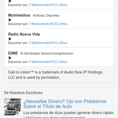
Escuchar con:
T-Mobile/metroPCS
|
Otros
Multimedios
Noticias, Deportes
Escuchar con:
T-Mobile/metroPCS
|
Otros
Radio Nueva Vida
Escuchar con:
T-Mobile/metroPCS
|
Otros
ESNE
El Sembrador Nueva Evangelizacion
Escuchar con:
T-Mobile/metroPCS
|
Otros
Call-to-Listen™ is a trademark of Audio Now IP Holdings,
LLC and is used by permission.
De Nuestros Escritores
¿Necesitas Dinero? Ojo con Préstamos
Sobre el Título de Auto
Los préstamos de título pueden generar dinero rápido
y fácil pero con duras consecuencias...