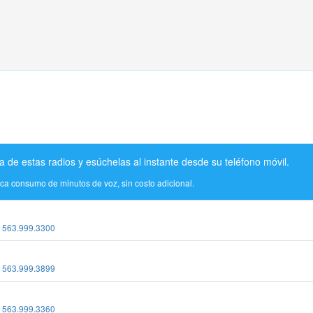
a de estas radios y esúchelas al instante desde su teléfono móvil.
ica consumo de minutos de voz, sin costo adicional.
:
563.999.3300
:
563.999.3899
:
563.999.3360