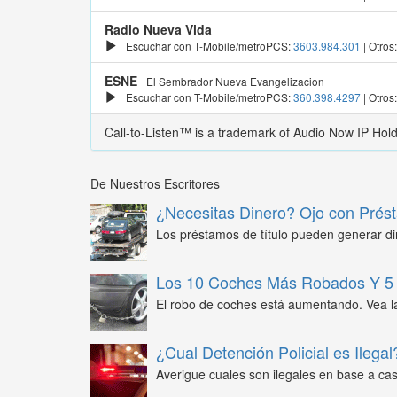
Radio Nueva Vida
Escuchar con T-Mobile/metroPCS:
3603.984.301
| Otros
ESNE
El Sembrador Nueva Evangelizacion
Escuchar con T-Mobile/metroPCS:
360.398.4297
| Otros
Call-to-Listen™ is a trademark of Audio Now IP Hol
De Nuestros Escritores
¿Necesitas Dinero? Ojo con Prést
Los préstamos de título pueden generar din
Los 10 Coches Más Robados Y 5 
El robo de coches está aumentando. Vea l
¿Cual Detención Policial es Ilegal
Averigue cuales son ilegales en base a caso