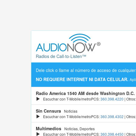
Radios de Call-to-Listen™
Dele click o llame al número de acceso de cualquier
NO REQUIERE INTERNET NI DATA CELULAR.
Apl
Radio America 1540 AM desde Washington D.C.
Escuchar con T-Mobile/metroPCS:
360.398.4220
| Otros
Sin Censura
Noticias
Escuchar con T-Mobile/metroPCS:
360.398.4302
| Otros
Multimedios
Noticias, Deportes
Escuchar con T-Mobile/metroPCS:
360.398.4450
| Otros