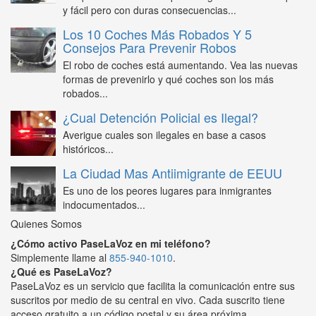
y fácil pero con duras consecuencias...
Los 10 Coches Más Robados Y 5
Consejos Para Prevenir Robos
El robo de coches está aumentando. Vea las nuevas
formas de prevenirlo y qué coches son los más
robados...
¿Cual Detención Policial es Ilegal?
Averigue cuales son ilegales en base a casos
históricos...
La Ciudad Mas Antiimigrante de EEUU
Es uno de los peores lugares para inmigrantes
indocumentados...
Quienes Somos
¿Cómo activo PaseLaVoz en mi teléfono?
Simplemente llame al
855-940-1010
.
¿Qué es PaseLaVoz?
PaseLaVoz es un servicio que facilita la comunicación entre sus
suscritos por medio de su central en vivo. Cada suscrito tiene
acceso gratuito a un código postal y su área próxima.