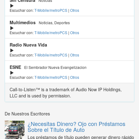
Sin Censura
Noticias
Escuchar con:
T-Mobile/metroPCS
|
Otros
Multimedios
Noticias, Deportes
Escuchar con:
T-Mobile/metroPCS
|
Otros
Radio Nueva Vida
Escuchar con:
T-Mobile/metroPCS
|
Otros
ESNE
El Sembrador Nueva Evangelizacion
Escuchar con:
T-Mobile/metroPCS
|
Otros
Call-to-Listen™ is a trademark of Audio Now IP Holdings,
LLC and is used by permission.
De Nuestros Escritores
¿Necesitas Dinero? Ojo con Préstamos
Sobre el Título de Auto
Los préstamos de título pueden generar dinero rápido