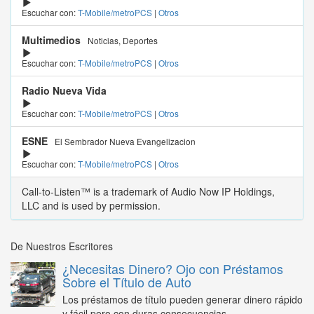
Escuchar con:
T-Mobile/metroPCS
|
Otros
Multimedios
Noticias, Deportes
Escuchar con:
T-Mobile/metroPCS
|
Otros
Radio Nueva Vida
Escuchar con:
T-Mobile/metroPCS
|
Otros
ESNE
El Sembrador Nueva Evangelizacion
Escuchar con:
T-Mobile/metroPCS
|
Otros
Call-to-Listen™ is a trademark of Audio Now IP Holdings,
LLC and is used by permission.
De Nuestros Escritores
¿Necesitas Dinero? Ojo con Préstamos
Sobre el Título de Auto
Los préstamos de título pueden generar dinero rápido
y fácil pero con duras consecuencias...