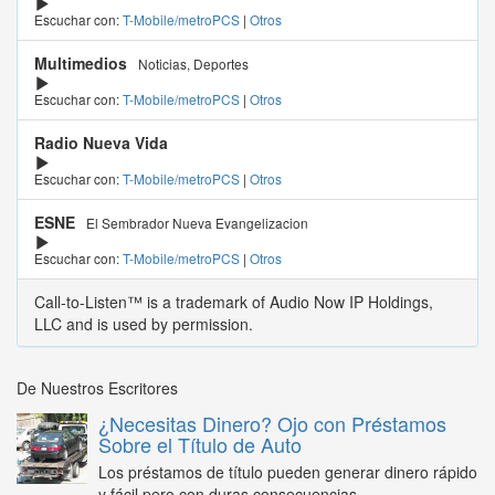
Escuchar con:
T-Mobile/metroPCS
|
Otros
Multimedios
Noticias, Deportes
Escuchar con:
T-Mobile/metroPCS
|
Otros
Radio Nueva Vida
Escuchar con:
T-Mobile/metroPCS
|
Otros
ESNE
El Sembrador Nueva Evangelizacion
Escuchar con:
T-Mobile/metroPCS
|
Otros
Call-to-Listen™ is a trademark of Audio Now IP Holdings,
LLC and is used by permission.
De Nuestros Escritores
¿Necesitas Dinero? Ojo con Préstamos
Sobre el Título de Auto
Los préstamos de título pueden generar dinero rápido
y fácil pero con duras consecuencias...