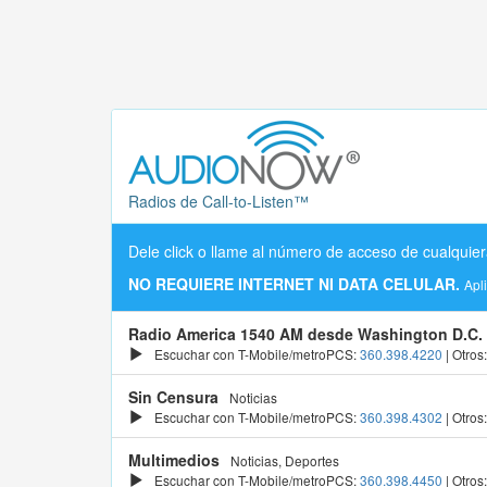
Radios de Call-to-Listen™
Dele click o llame al número de acceso de cualquier
NO REQUIERE INTERNET NI DATA CELULAR.
Apl
Radio America 1540 AM desde Washington D.C.
Escuchar con T-Mobile/metroPCS:
360.398.4220
| Otros
Sin Censura
Noticias
Escuchar con T-Mobile/metroPCS:
360.398.4302
| Otros
Multimedios
Noticias, Deportes
Escuchar con T-Mobile/metroPCS:
360.398.4450
| Otros