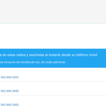
a de estas radios y esúchelas al instante desde su teléfono móvil.
ica consumo de minutos de voz, sin costo adicional.
:
563.999.3300
:
563.999.3899
:
563.999.3360