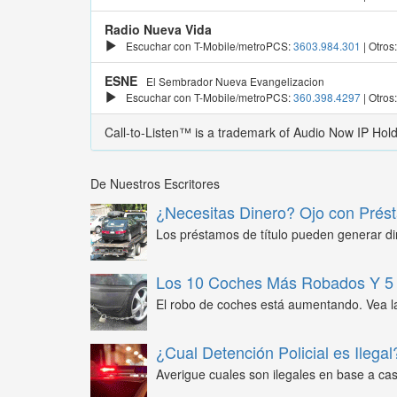
Radio Nueva Vida
Escuchar con T-Mobile/metroPCS:
3603.984.301
| Otros
ESNE
El Sembrador Nueva Evangelizacion
Escuchar con T-Mobile/metroPCS:
360.398.4297
| Otros
Call-to-Listen™ is a trademark of Audio Now IP Hol
De Nuestros Escritores
¿Necesitas Dinero? Ojo con Prést
Los préstamos de título pueden generar din
Los 10 Coches Más Robados Y 5 
El robo de coches está aumentando. Vea l
¿Cual Detención Policial es Ilegal
Averigue cuales son ilegales en base a caso