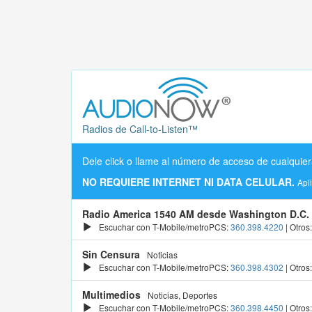
Radios de Call-to-Listen™
Dele click o llame al número de acceso de cualquier
NO REQUIERE INTERNET NI DATA CELULAR.
Apl
Radio America 1540 AM desde Washington D.C.
Escuchar con T-Mobile/metroPCS:
360.398.4220
| Otros
Sin Censura
Noticias
Escuchar con T-Mobile/metroPCS:
360.398.4302
| Otros
Multimedios
Noticias, Deportes
Escuchar con T-Mobile/metroPCS:
360.398.4450
| Otros