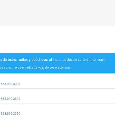
a de estas radios y esúchelas al instante desde su teléfono móvil.
ica consumo de minutos de voz, sin costo adicional.
:
563.999.3300
:
563.999.3899
:
563.999.3360