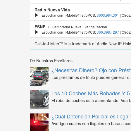
Radio Nueva Vida
Escuchar con T-Mobile/metroPCS:
3603.984.301
| Otros
ESNE
El Sembrador Nueva Evangelizacion
Escuchar con T-Mobile/metroPCS:
360.398.4297
| Otros
Call-to-Listen™ is a trademark of Audio Now IP Hol
De Nuestros Escritores
¿Necesitas Dinero? Ojo con Prést
Los préstamos de título pueden generar din
Los 10 Coches Más Robados Y 5 
El robo de coches está aumentando. Vea l
¿Cual Detención Policial es Ilegal
Averigue cuales son ilegales en base a caso