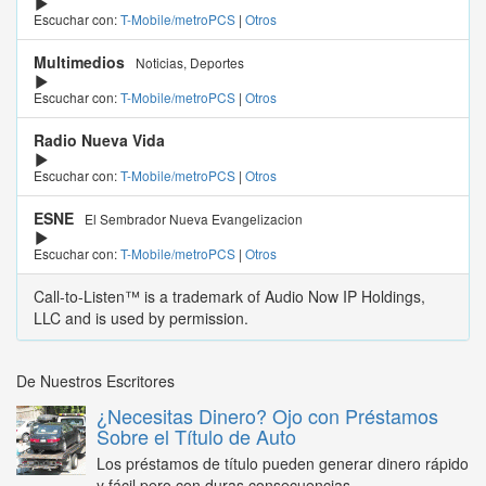
Escuchar con:
T-Mobile/metroPCS
|
Otros
Multimedios
Noticias, Deportes
Escuchar con:
T-Mobile/metroPCS
|
Otros
Radio Nueva Vida
Escuchar con:
T-Mobile/metroPCS
|
Otros
ESNE
El Sembrador Nueva Evangelizacion
Escuchar con:
T-Mobile/metroPCS
|
Otros
Call-to-Listen™ is a trademark of Audio Now IP Holdings,
LLC and is used by permission.
De Nuestros Escritores
¿Necesitas Dinero? Ojo con Préstamos
Sobre el Título de Auto
Los préstamos de título pueden generar dinero rápido
y fácil pero con duras consecuencias...