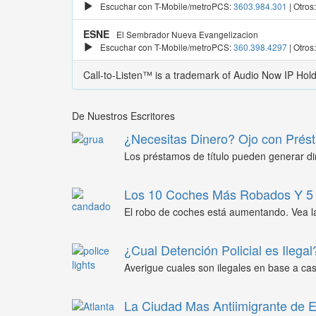
Escuchar con T-Mobile/metroPCS:
3603.984.301
| Otros
ESNE
El Sembrador Nueva Evangelizacion
Escuchar con T-Mobile/metroPCS:
360.398.4297
| Otros
Call-to-Listen™ is a trademark of Audio Now IP Hol
De Nuestros Escritores
¿Necesitas Dinero? Ojo con Prést
Los préstamos de título pueden generar din
Los 10 Coches Más Robados Y 5 
El robo de coches está aumentando. Vea l
¿Cual Detención Policial es Ilegal
Averigue cuales son ilegales en base a caso
La Ciudad Mas Antiimigrante de