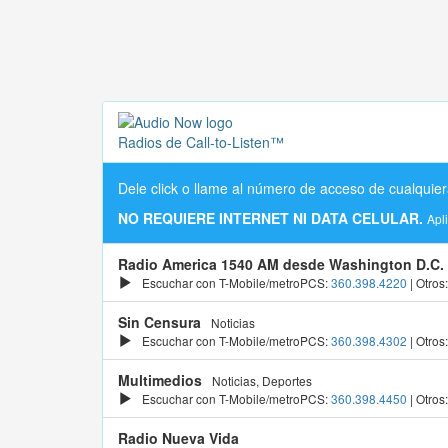
Radios de Call-to-Listen™
Dele click o llame al número de acceso de cualquier
NO REQUIERE INTERNET NI DATA CELULAR.
Apl
Radio America 1540 AM desde Washington D.C.
Escuchar con T-Mobile/metroPCS:
360.398.4220
| Otros
Sin Censura
Noticias
Escuchar con T-Mobile/metroPCS:
360.398.4302
| Otros
Multimedios
Noticias, Deportes
Escuchar con T-Mobile/metroPCS:
360.398.4450
| Otros
Radio Nueva Vida