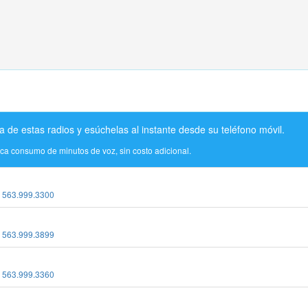
a de estas radios y esúchelas al instante desde su teléfono móvil.
ica consumo de minutos de voz, sin costo adicional.
:
563.999.3300
:
563.999.3899
:
563.999.3360