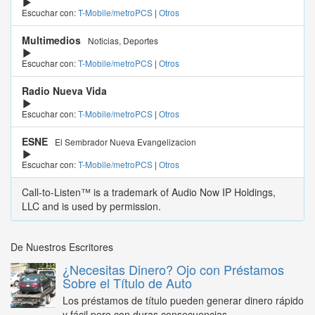
Escuchar con:
T-Mobile/metroPCS
|
Otros
Multimedios
Noticias, Deportes
Escuchar con:
T-Mobile/metroPCS
|
Otros
Radio Nueva Vida
Escuchar con:
T-Mobile/metroPCS
|
Otros
ESNE
El Sembrador Nueva Evangelizacion
Escuchar con:
T-Mobile/metroPCS
|
Otros
Call-to-Listen™ is a trademark of Audio Now IP Holdings,
LLC and is used by permission.
De Nuestros Escritores
¿Necesitas Dinero? Ojo con Préstamos
Sobre el Título de Auto
Los préstamos de título pueden generar dinero rápido
y fácil pero con duras consecuencias...