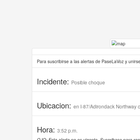
Para suscribirse a las alertas de PaseLaVoz y unir
Incidente:
Posible choque
Ubicacion:
en I-87/Adirondack Northway c
Hora:
3:52 p.m.
OJO: Esta alerta no es vigente. Suscribase para reci