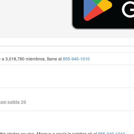
se a 3,018,780 miembros, llame al
855-940-1010
asi salida 26
bir alertas en vivo. Marque o envíe la palabra ok al
855-940-1010
.