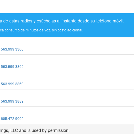
a de estas radios y esúchelas al instante desde su teléfono móvil.
ica consumo de minutos de voz, sin costo adicional.
:
563.999.3300
:
563.999.3899
:
563.999.3360
:
563.999.3889
:
605.472.9099
dings, LLC and is used by permission.