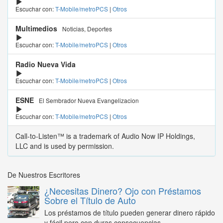
Escuchar con:
T-Mobile/metroPCS
|
Otros
Multimedios
Noticias, Deportes
Escuchar con:
T-Mobile/metroPCS
|
Otros
Radio Nueva Vida
Escuchar con:
T-Mobile/metroPCS
|
Otros
ESNE
El Sembrador Nueva Evangelizacion
Escuchar con:
T-Mobile/metroPCS
|
Otros
Call-to-Listen™ is a trademark of Audio Now IP Holdings,
LLC and is used by permission.
De Nuestros Escritores
¿Necesitas Dinero? Ojo con Préstamos
Sobre el Título de Auto
Los préstamos de título pueden generar dinero rápido
y fácil pero con duras consecuencias...