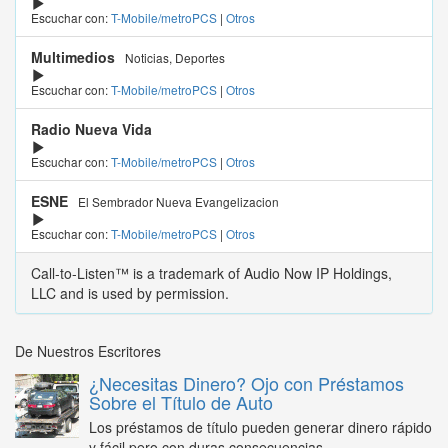
Escuchar con:
T-Mobile/metroPCS
|
Otros
Multimedios
Noticias, Deportes
Escuchar con:
T-Mobile/metroPCS
|
Otros
Radio Nueva Vida
Escuchar con:
T-Mobile/metroPCS
|
Otros
ESNE
El Sembrador Nueva Evangelizacion
Escuchar con:
T-Mobile/metroPCS
|
Otros
Call-to-Listen™ is a trademark of Audio Now IP Holdings,
LLC and is used by permission.
De Nuestros Escritores
¿Necesitas Dinero? Ojo con Préstamos
Sobre el Título de Auto
Los préstamos de título pueden generar dinero rápido
y fácil pero con duras consecuencias...