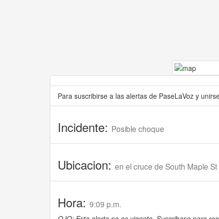
Para suscribirse a las alertas de PaseLaVoz y unir
Incidente:
Posible choque
Ubicacion:
en el cruce de South Maple St
Hora:
9:09 p.m.
OJO: Esta alerta no es vigente. Suscribase para reci