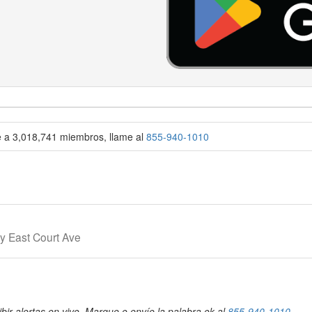
se a 3,018,741 miembros, llame al
855-940-1010
 y East Court Ave
bir alertas en vivo. Marque o envíe la palabra ok al
855-940-1010
.