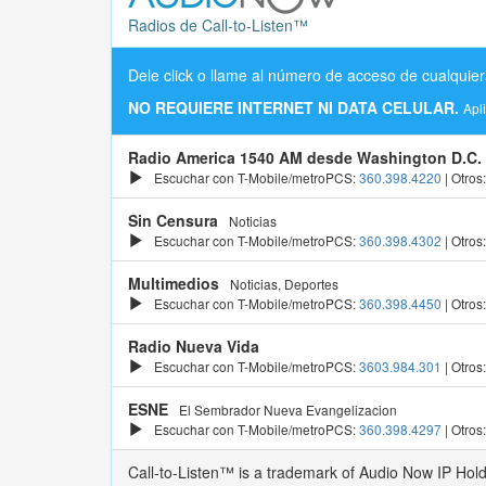
Radios de Call-to-Listen™
Dele click o llame al número de acceso de cualquier
NO REQUIERE INTERNET NI DATA CELULAR.
Apl
Radio America 1540 AM desde Washington D.C.
Escuchar con T-Mobile/metroPCS:
360.398.4220
| Otros
Sin Censura
Noticias
Escuchar con T-Mobile/metroPCS:
360.398.4302
| Otros
Multimedios
Noticias, Deportes
Escuchar con T-Mobile/metroPCS:
360.398.4450
| Otros
Radio Nueva Vida
Escuchar con T-Mobile/metroPCS:
3603.984.301
| Otros
ESNE
El Sembrador Nueva Evangelizacion
Escuchar con T-Mobile/metroPCS:
360.398.4297
| Otros
Call-to-Listen™ is a trademark of Audio Now IP Hol