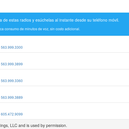
a de estas radios y esúchelas al instante desde su teléfono móvil.
ica consumo de minutos de voz, sin costo adicional.
:
563.999.3300
:
563.999.3899
:
563.999.3360
:
563.999.3889
:
605.472.9099
dings, LLC and is used by permission.