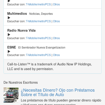
Escuchar con:
T-Mobile/metroPCS
|
Otros
Multimedios
Noticias, Deportes
Escuchar con:
T-Mobile/metroPCS
|
Otros
Radio Nueva Vida
Escuchar con:
T-Mobile/metroPCS
|
Otros
ESNE
El Sembrador Nueva Evangelizacion
Escuchar con:
T-Mobile/metroPCS
|
Otros
Call-to-Listen™ is a trademark of Audio Now IP Holdings,
LLC and is used by permission.
De Nuestros Escritores
¿Necesitas Dinero? Ojo con Préstamos
Sobre el Título de Auto
Los préstamos de título pueden generar dinero rápido
y fácil pero con duras consecuencias...