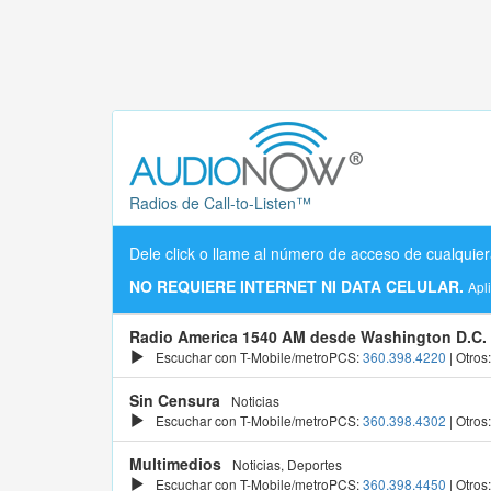
Radios de Call-to-Listen™
Dele click o llame al número de acceso de cualquier
NO REQUIERE INTERNET NI DATA CELULAR.
Apl
Radio America 1540 AM desde Washington D.C.
Escuchar con T-Mobile/metroPCS:
360.398.4220
| Otros
Sin Censura
Noticias
Escuchar con T-Mobile/metroPCS:
360.398.4302
| Otros
Multimedios
Noticias, Deportes
Escuchar con T-Mobile/metroPCS:
360.398.4450
| Otros