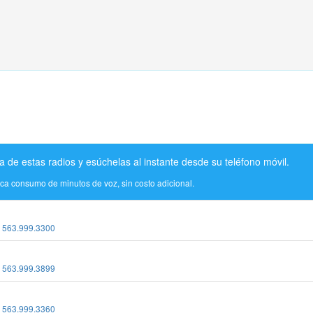
a de estas radios y esúchelas al instante desde su teléfono móvil.
ica consumo de minutos de voz, sin costo adicional.
:
563.999.3300
:
563.999.3899
:
563.999.3360