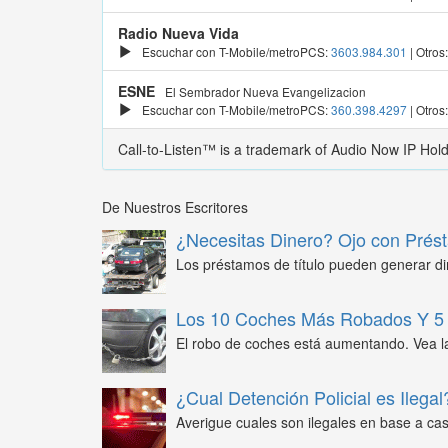
Radio Nueva Vida
Escuchar con T-Mobile/metroPCS:
3603.984.301
| Otros
ESNE
El Sembrador Nueva Evangelizacion
Escuchar con T-Mobile/metroPCS:
360.398.4297
| Otros
Call-to-Listen™ is a trademark of Audio Now IP Hol
De Nuestros Escritores
¿Necesitas Dinero? Ojo con Prést
Los préstamos de título pueden generar din
Los 10 Coches Más Robados Y 5 
El robo de coches está aumentando. Vea l
¿Cual Detención Policial es Ilegal
Averigue cuales son ilegales en base a caso