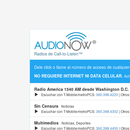
Radios de Call-to-Listen™
Dele click o llame al número de acceso de cualquier
NO REQUIERE INTERNET NI DATA CELULAR.
Apl
Radio America 1540 AM desde Washington D.C.
Escuchar con T-Mobile/metroPCS:
360.398.4220
| Otros
Sin Censura
Noticias
Escuchar con T-Mobile/metroPCS:
360.398.4302
| Otros
Multimedios
Noticias, Deportes
Escuchar con T-Mobile/metroPCS:
360.398.4450
| Otros