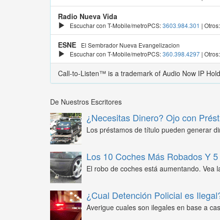
Radio Nueva Vida
Escuchar con T-Mobile/metroPCS:
3603.984.301
| Otros
ESNE
El Sembrador Nueva Evangelizacion
Escuchar con T-Mobile/metroPCS:
360.398.4297
| Otros
Call-to-Listen™ is a trademark of Audio Now IP Hol
De Nuestros Escritores
¿Necesitas Dinero? Ojo con Prést
Los préstamos de título pueden generar din
Los 10 Coches Más Robados Y 5 
El robo de coches está aumentando. Vea l
¿Cual Detención Policial es Ilegal
Averigue cuales son ilegales en base a caso