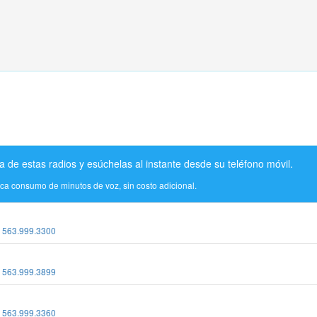
a de estas radios y esúchelas al instante desde su teléfono móvil.
ica consumo de minutos de voz, sin costo adicional.
:
563.999.3300
:
563.999.3899
:
563.999.3360