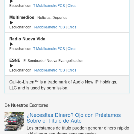
Escuchar con:
T-Mobile/metroPCS
|
Otros
Multimedios
Noticias, Deportes
Escuchar con:
T-Mobile/metroPCS
|
Otros
Radio Nueva Vida
Escuchar con:
T-Mobile/metroPCS
|
Otros
ESNE
El Sembrador Nueva Evangelizacion
Escuchar con:
T-Mobile/metroPCS
|
Otros
Call-to-Listen™ is a trademark of Audio Now IP Holdings,
LLC and is used by permission.
De Nuestros Escritores
¿Necesitas Dinero? Ojo con Préstamos
Sobre el Título de Auto
Los préstamos de título pueden generar dinero rápido
y fácil pero con duras consecuencias...